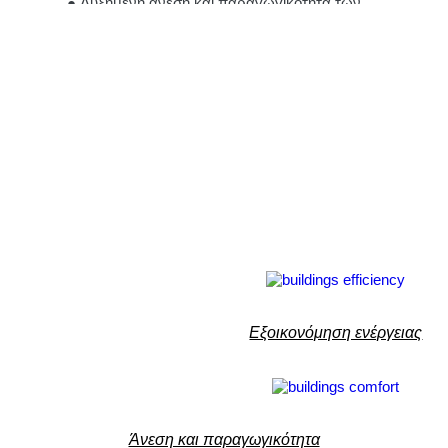
● Αυξημένη άνεση και παραγωγικότητα των
ενοίκων
● Ταχεία απόσβεση της επένδυσης
● Δημιουργία μιας ομοιόμορφης εμφάνισης
του κτιρίου
● Για την αναβάθμιση των υφιστάμενων
παραθύρων δεν απαιτείται η ασύμφορη και
περιβαλλοντικά επιβαρυντική
αντικατάστασή τους
● Κάλυψη μέχρι και με δεκαετή γραπτή
εγγύηση
Τα οφέλη του προϊόντος
Κάντε τη δοκιμή
Εξοικονόμηση ενέργειας
Εξοικονόμηση ενέργειας
Εξερευνήστε τις
Μείωση Θερμότητας και αντηλιάς
μεμβράνες
Στυλ και εμφάνιση
Άνεση και παραγωγικότητα
Προστασία UV