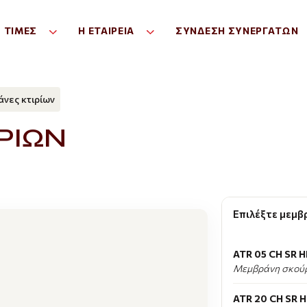
Σ ΤΙΜΕΣ
Η ΕΤΑΙΡΕΊΑ
ΣΎΝΔΕΣΗ ΣΥΝΕΡΓΑΤΏΝ
νες κτιρίων
ΡΙΩΝ
Επιλέξτε μεμβ
ATR 05 CH SR H
Μεμβράνη σκού
ATR 20 CH SR 