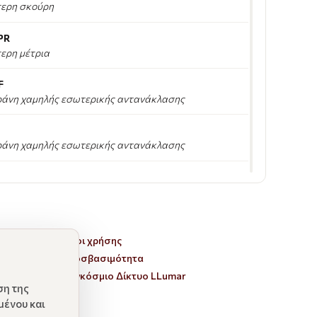
ερη σκούρη
PR
ερη μέτρια
F
ράνη χαμηλής εσωτερικής αντανάκλασης
ράνη χαμηλής εσωτερικής αντανάκλασης
F
άνη
άνη
Όροι χρήσης
Προσβασιμότητα
F
Παγκόσμιο Δίκτυο LLumar
άνη
ση της
μένου και