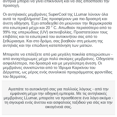
αντηλιά μπορεί να γίνει επικίνδυνη και να σας αποσπάσει την
προσοχή.
Οι αντηλιακές μεμβράνες SuperCool της LLumar λύνουν όλα
αυτά τα προβλήματα! Σας προσφέρουν μια πιο δροσερή και
άνετη οδήγηση. Έχει αποδειχθεί ότι μειώνουν την θερμοκρασία
στο εσωτερικό μέχρι και 20 ° C. Απωθούν περισσότερο από το
99% της υπεριώδους (UV) ακτινοβολίας. Προστατεύουν τους
επιβάτες και το εσωτερικό του αυτοκινήτου σας από το
ξεθώριασμα. Και στο δρόμο, σας βοηθούν στη μείωση της
αντηλιάς και την επώδυνη καταπόνηση των ματιών.
Μπορείτε να επιλέξετε από μια μεγάλη ποικιλία αποχρώσεων -
από ανοιχτόχρωμες μέχρι πολύ σκούρες μεμβράνες. Οδηγείστε
ασφαλέστερα, πιο δροσερά και με μεγαλύτερη άνεση. Οι
μεμβράνες συνιστώνται από το Ίδρυμα Καρκίνου του
Δέρματος, ως μέρος ενός συνολικού προγράμματος φροντίδας
του δέρματος.
Αγαπάτε το αυτοκίνητό σας για πολλούς λόγους - από την
εμφάνιση μέχρι την οδηγική εμπειρία. Με τις αντηλιακές
μεμβράνες LLumar, μπορείτε να προσθέσετε ένα λόγο ακόμα -
τη σιγουριά ενός άνετου και ασφαλούς ταξιδιού για σάς και την
οικογένειά σας.