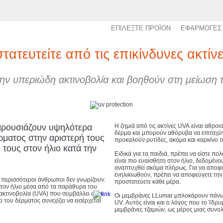
ΕΠΙΛΕΞΤΕ ΠΡΟΪΟΝ
ΕΦΑΡΜΟΓΕΣ
τατευτείτε από τις επικίνδυνες ακτίν
ην υπεριώδη ακτινοβολία και βοηθούν στη μείωση τ
παρουσιάζουν υψηλότερα
Η ζημιά από τις ακτίνες UVA είναι αθρο
δέρμα και μπορούν αθόρυβα να επιταχύν
ρματος στην αριστερή τους
προκαλούν ρυτίδες, ακόμα και καρκίνο 
τους στον ήλιο κατά την
Ειδικά για τα παιδιά, πρέπει να είστε πο
είναι πιο ευαίσθητη στον ήλιο, δεδομένου
αναπτυχθεί ακόμα πλήρως. Για να αποφ
ενηλικιωθούν, πρέπει να αποφεύγετε την
ι περισσότεροι άνθρωποι δεν γνωρίζουν:
προστατεύετε κάθε μέρα.
ό τον ήλιο μέσα από τα παράθυρα του
ακτινοβολία (UVA) που συμβάλλει στην
Οι μεμβράνες LLumar μπλοκάρουν πάνω
του δέρματος συνεχίζει να εισέρχεται
UV. Αυτός είναι και ο λόγος που το Ίδρ
μεμβράνες τζαμιών, ως μέρος μιας συνο