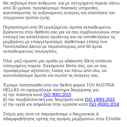
Με σεβασμό στον άνθρωπο και με πετυχημένη πορεία πάνω
από 30 χρόνια, προσφέρουμε ποιοτικές υπηρεσίες,
ικανοποιώντας τις αυξανόμενες ανάγκες και απαιτήσεις του
σύγχρονου τρόπου ζωής.
Περισσότεροι από 30 εργαζόμενοι, άριστα εκπαιδευμένοι,
βρίσκονται στην διάθεση σας για να σας συμβουλεύσουν στην
επιλογή του κατάλληλου προϊόντος και να τοποθετήσουν τις
μεμβράνες με επαγγελματισμό. Διαθέτουμε επίσης ένα
Πανελλαδικό Δίκτυο με περισσότερους από 60 άρτια
εκπαιδευμένους συνεργάτες.
Όλοι μαζί είμαστε μια ομάδα με αδιάκοπη 30ετή απόλυτα
επιτυχημένη πορεία. Στεκόμαστε δίπλα σας, για να σας
προσφέρουμε αξιόπιστες λύσεις και πάνω από όλα, να
ικανοποιήσουμε άμεσα και σωστά τις ανάγκες σας.
Έχουμε πιστοποιηθεί από τον διεθνή φορέα TÜV AUSTRIA
HELLAS ότι εφαρμόζουμε σύστημα διαχείρισης για:
α) την ποιότητα κατά
ISO 9001:2015
β) την περιβαλλοντική μας διαχείριση κατά
ISO 14001:2015
γ) την υγεία και ασφάλεια στην εργασία κατά
ISO 45001:2018
Στόχος μας είναι να παραμείνουμε ο διαχρονικός &
αδιαμφισβήτητος ηγέτης της αγοράς μεμβρανών στην Ελλάδα.